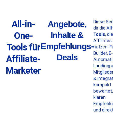
All-in-
Diese Sei
Angebote,
dir die A
l
Inhalte &
One-
Tools
, die
Affiliates
Empfehlungs-
Tools für
nutzen: F
Builder, E
Deals
Affiliate-
Automati
Landingp
Marketer
Mitgliede
& Integra
kompakt
bewertet,
klaren
Empfehlu
und direk