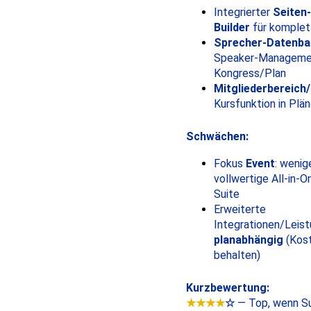
Integrierter
Seiten
Builder
für komplet
Sprecher-Datenban
Speaker-Managemen
Kongress/Plan
Mitgliederbereich
Kursfunktion in Plä
Schwächen:
Fokus
Event
: wenig
vollwertige All-in-
Suite
Erweiterte
Integrationen/Leis
planabhängig
(Kost
behalten)
Kurzbewertung:
★★★★
☆
— Top, wenn S