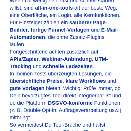
Wenn Du wenig Zeit hast und schnell starten
willst, sind
all-in-one-tools
oft der beste Weg:
eine Oberfläche, ein Login, alle Kernfunktionen.
Für Einsteiger zählen ein
sauberer Page-
Builder
,
fertige Funnel-Vorlagen
und
E-Mail-
Automationen
, die ohne Zusatz-Plugins
laufen.
Fortgeschrittene achten zusätzlich auf
APIs/Zapier
,
Webinar-Anbindung
,
UTM-
Tracking
und
schnelle Ladezeiten
.
In meinen Tests überzeugten Lösungen, die
übersichtliche Preise
,
klare Workflows
und
gute Vorlagen
bieten. Wichtig: Prüfe immer, ob
Dein bevorzugtes Tool direkt integrierbar ist und
ob die Plattform
DSGVO-konforme
Funktionen
(z. B. Double-Opt-in, Auftragsverarbeitung usw.)
mitbringt.
So vermeidest Du Tool-Brüche und hältst