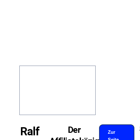
Der
Ralf
Zur
Seite